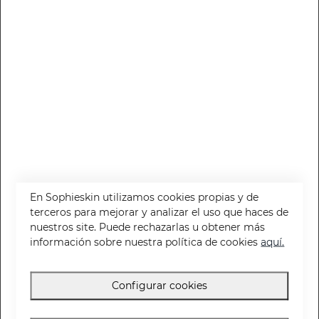
Protector Solar Facial Kids SPF50
Crema solar facial que protege, cuida y mima la piel de los peques
10.95 €
En Sophieskin utilizamos cookies propias y de
terceros para mejorar y analizar el uso que haces de
nuestros site. Puede rechazarlas u obtener más
información sobre nuestra política de cookies
aquí.
Configurar cookies
El aloe vera es el regenerante natural más conocido