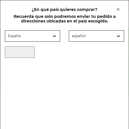
20% DTO en cuidado facial al comprar un solar
¿En qué país quieres comprar?
Recuerda que solo podremos enviar tu pedido a
0
direcciones ubicadas en el país escogido.
Aloe Vera
HOME
ACTIVOS
ALOE VERA
FILTRAR