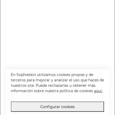
Agua Micelar Oil Stop
Clear Fluid Day Cream Oil Stop
Agua micelar para una limpieza en profundidad
Hidrata y purifica las pieles con tendencia acneica
3.95 €
10.95 €
En Sophieskin utilizamos cookies propias y de
terceros para mejorar y analizar el uso que haces de
nuestros site. Puede rechazarlas u obtener más
información sobre nuestra política de cookies
aquí.
Gel Limpiador Oil Stop
Carbon Mask Oil Stop
Configurar cookies
Gel limpiador para una limpieza en profundidad
Mascarilla que elimina las impurezas de la piel, reduce los puntos negros y matifica tu rostro