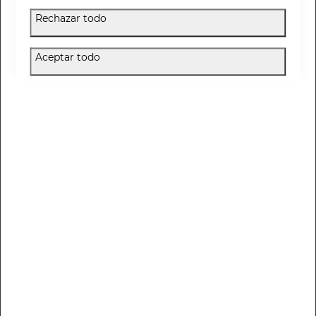
3.95 €
3.95 €
Rechazar todo
Aceptar todo
Soft Scrub Oil Stop
Exfoliante suave que elimina impurezas, purifica tu piel y estimula la renovación celular.
3.95 €