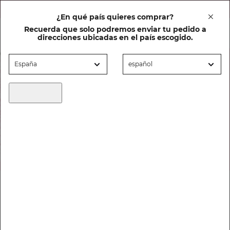
20% DTO en cuidado facial al comprar un solar
¿En qué país quieres comprar?
Recuerda que solo podremos enviar tu pedido a
0
direcciones ubicadas en el país escogido.
Piel grasa
HOME
CUIDADO FACIAL
SOLUCIONES
PIEL GRASA
FILTRAR