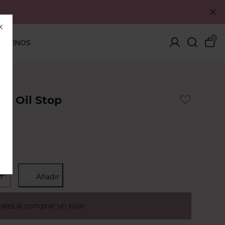
0
ÓCENOS
ar Oil Stop
Añadir
iales al comprar un solar