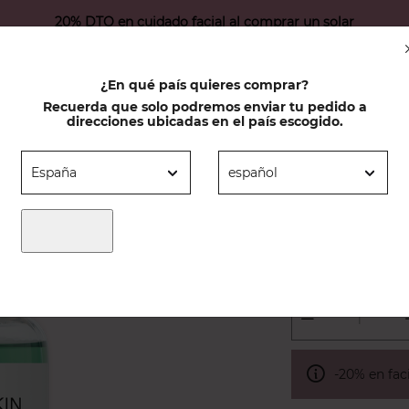
20% DTO en cuidado facial al comprar un solar
O FACIAL
PROTECTOR SOLAR
RUTINAS
ACTIVOS
CON
¿En qué país quieres comprar?
Recuerda que solo podremos enviar tu pedido a
direcciones ubicadas en el país escogido.
R OIL STOP
Agua micel
Ref.
40007211
3.95 €
-20% en fac