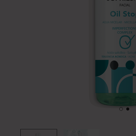
Pieles
sensibles
y
atópicas
Regenerantes
Ácido
Hialurónico
Ácido
tranexámico
Aloe
Vera
Bayas
de
goji
Caléndula
Centella
asiática