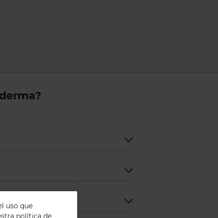
sderma?
el uso que
tra política de