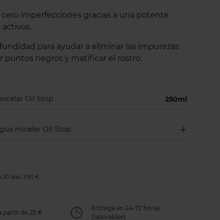
 cero imperfecciones gracias a una potente
activos.
fundidad para ayudar a eliminar las impurezas
ir puntos negros y matificar el rostro.
icelar Oil Stop
250ml
ua micelar Oil Stop
30 días: 3.95 €
Entrega en 24-72 horas
a partir de 25 €
(laborables)