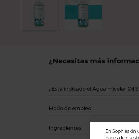
Niacinamida
Té
verde
Zinc
Ácido
salicílico
Ascorbyl
¿Necesitas más informac
glucósido
Ceramidas
Integral
¿Está indicado el Agua micelar Oil
DNA
Lactoferrina
Modo de empleo
Revinage
Ingredientes
Systenol
En Sophieskin u
A
haces de nuestr