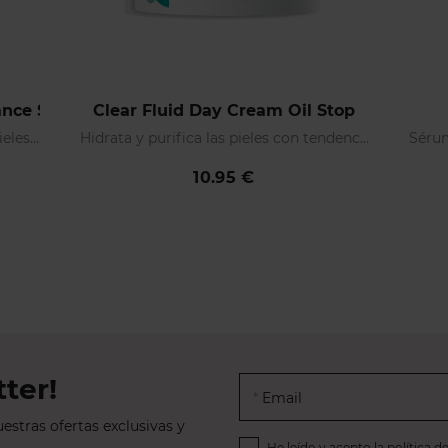
lance SPF50
Clear Fluid Day Cream Oil Stop
Crema solar facial específica para pieles grasas
Hidrata y purifica las pieles con tendencia acneica
10.95 €
ter!
Email
estras ofertas exclusivas y
He leído y acepto la
política d