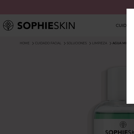
CUIDAD
Colecciones
HOME
CUIDADO FACIAL
SOLUCIONES
LIMPIEZA
AGUA MICELA
Soluciones
Antiacné
Antiarrugas
-
reafirmante
Luminosidad
Manchas
Peques