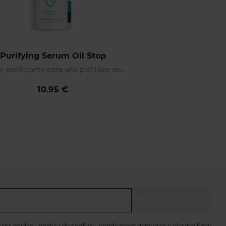
Purifying Serum Oil Stop
Sérum purificante para una piel libre de imperfecciones y de aspecto mate
10.95 €
e privacidad
,
política de cookies
,
condiciones generales
y el
aviso legal