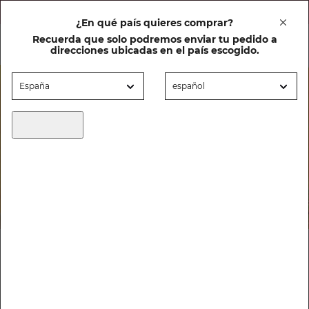
20% DTO en cuidado facial al comprar un solar
¿En qué país quieres comprar?
Recuerda que solo podremos enviar tu pedido a
0
direcciones ubicadas en el país escogido.
Caléndula
HOME
ACTIVOS
CALÉNDULA
FILTRAR