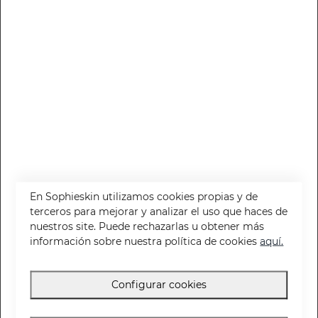
Protector Solar Facial Calm & Protect SPF50
Crema solar facial para el cuidado de la piel sensible
10.95 €
En Sophieskin utilizamos cookies propias y de
terceros para mejorar y analizar el uso que haces de
nuestros site. Puede rechazarlas u obtener más
información sobre nuestra política de cookies
aquí.
Configurar cookies
¡Stop pieles sensibles o reactivas! Ha llegado la