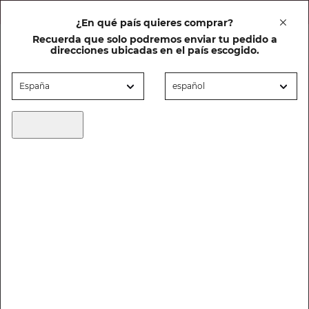
20% DTO en cuidado facial al comprar un solar
¿En qué país quieres comprar?
Recuerda que solo podremos enviar tu pedido a
0
direcciones ubicadas en el país escogido.
HOME
CUIDADO FACIAL
SOLUCIONES
LIMPIEZA
GEL LIMPIADOR OIL STOP