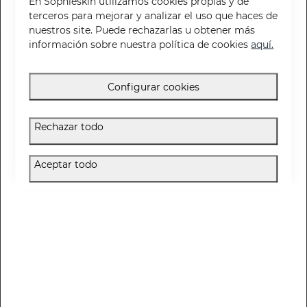
En Sophieskin utilizamos cookies propias y de
terceros para mejorar y analizar el uso que haces de
nuestros site. Puede rechazarlas u obtener más
información sobre nuestra política de cookies
aquí.
¿Necesitas más información sobre Gel
limpiador Oil Stop de Sesderma?
Configurar cookies
¿Está indicado el Gel limpiador Oil Stop de Sesderma para mí?
Rechazar todo
Modo de empleo
Aceptar todo
Ingredientes